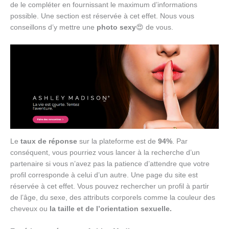
de le compléter en fournissant le maximum d’informations
possible. Une section est réservée à cet effet. Nous vous
conseillons d’y mettre une
photo sexy
😍 de vous.
Le
taux de réponse
sur la plateforme est de
94%
. Par
conséquent, vous pourriez vous lancer à la recherche d’un
partenaire si vous n’avez pas la patience d’attendre que votre
profil corresponde à celui d’un autre. Une page du site est
réservée à cet effet. Vous pouvez rechercher un profil à partir
de l’âge, du sexe, des attributs corporels comme la couleur des
cheveux ou
la taille et de l’orientation sexuelle.