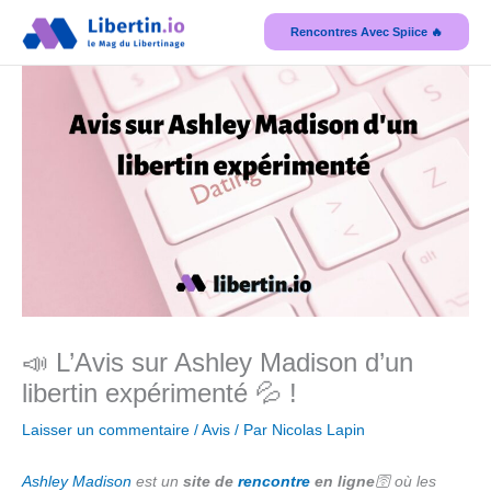
Aller
Rencontres Avec Spiice 🔥
au
contenu
📣 L’Avis sur Ashley Madison d’un
libertin expérimenté 💦 !
Laisser un commentaire
/
Avis
/ Par
Nicolas Lapin
Ashley Madison
est un
site de
rencontre
en ligne
🛜 où les