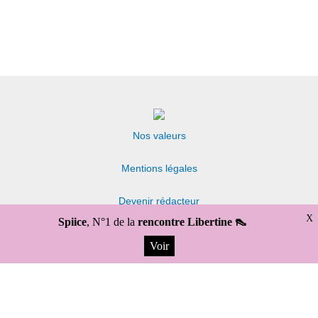
Nos valeurs
Mentions légales
Devenir rédacteur
X
Spiice
, N°1 de la
rencontre Libertine 👠
Politique de confidentialité
Voir