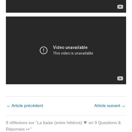
←
Article précédent
Article suivant
→
9 réflexions sur “La baise (entre hétéros) 💗 en 9 Questions &
Réponses 👀”