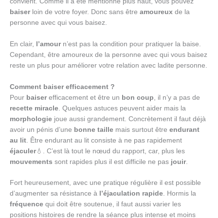
convient. Comme il a été mentionné plus haut, vous pouvez
baiser
loin de votre foyer. Donc sans être
amoureux
de la
personne avec qui vous baisez.
En clair,
l’amour
n’est pas la condition pour pratiquer la baise.
Cependant, être amoureux de la personne avec qui vous baisez
reste un plus pour améliorer votre relation avec ladite personne.
Comment baiser efficacement ?
Pour
baiser
efficacement et être un
bon coup
, il n’y a pas de
recette miracle
. Quelques astuces peuvent aider mais la
morphologie
joue aussi grandement. Concrètement il faut déjà
avoir un pénis d’une
bonne taille
mais surtout être
endurant
au lit
. Être endurant au lit consiste à ne pas rapidement
éjaculer
💧. C’est là tout le nœud du rapport, car, plus les
mouvements
sont rapides plus il est difficile ne pas
jouir
.
Fort heureusement, avec une pratique régulière il est possible
d’augmenter sa résistance à
l’éjaculation rapide
. Hormis la
fréquence
qui doit être soutenue, il faut aussi varier les
positions histoires de rendre la séance plus intense et moins