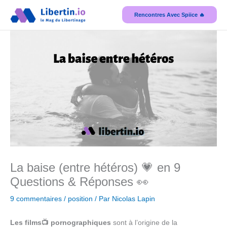
Aller
Rencontres Avec Spiice 🔥
au
contenu
La baise (entre hétéros) 💗 en 9
Questions & Réponses 👀
9 commentaires
/
position
/ Par
Nicolas Lapin
Les films📺 pornographiques
sont à l’origine de la