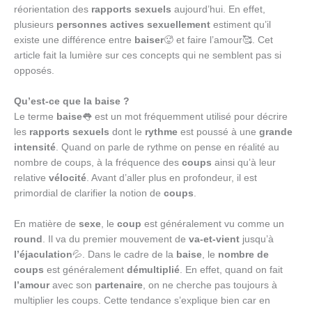
réorientation des
rapports sexuels
aujourd’hui. En effet,
plusieurs
personnes actives sexuellement
estiment qu’il
existe une différence entre
baiser
🥵 et faire l’amour🥰. Cet
article fait la lumière sur ces concepts qui ne semblent pas si
opposés.
Qu’est-ce que la baise ?
Le terme
baise
👅 est un mot fréquemment utilisé pour décrire
les
rapports sexuels
dont le
rythme
est poussé à une
grande
intensité
. Quand on parle de rythme on pense en réalité au
nombre de coups, à la fréquence des
coups
ainsi qu’à leur
relative
vélocité
. Avant d’aller plus en profondeur, il est
primordial de clarifier la notion de
coups
.
En matière de
sexe
, le
coup
est généralement vu comme un
round
. Il va du premier mouvement de
va-et-vient
jusqu’à
l’éjaculation
💦. Dans le cadre de la
baise
, le
nombre de
coups
est généralement
démultiplié
. En effet, quand on fait
l’amour
avec son
partenaire
, on ne cherche pas toujours à
multiplier les coups. Cette tendance s’explique bien car en