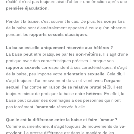
réalité il n’est pas toujours aisé d’obtenir une érection après une
première éjaculation
.
Pendant la
baise
, c’est souvent le cas. De plus, les
coups
lors
de la baise sont diamétralement opposés à ceux qu’on observe
pendant les
rapports sexuels
classiques
.
La baise est-elle uniquement réservée aux hétéros ?
La baise
peut
être pratiquée par les
non-hétéros
. Il s’agit d’une
pratique avec des caractéristiques précises. Lorsque vos
rapports sexuels
correspondent à ses caractéristiques, il s’agit
de la baise, peu importe votre
orientation sexuelle
. Cela dit, il
s’agit toujours d’un mouvement de va-et-vient avec
l’organe
sexuel
. Par contre en raison de sa
relative brutalité
😫, il est
toujours mieux de pratiquer la baise entre
hétéros
. En effet, la
baise peut causer des dommages à des personnes qui n’ont
pas forcément
l’anatomie
réservée à elle.
Quelle est la différence entre la baise et faire l’amour ?
Comme susmentionné, il s’agit toujours de mouvements de
va-
et-vient
. La grosse différence est dans la manière de les