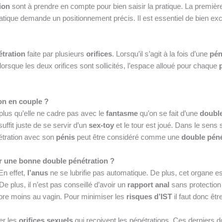
ion
sont à prendre en compte pour bien saisir la pratique. La premièr
ratique demande un positionnement précis. Il est essentiel de bien exc
tration
faite par plusieurs
orifices
. Lorsqu’il s’agit à la fois d’une
pén
t, lorsque les deux orifices sont sollicités, l’espace alloué pour chaque
on en couple ?
plus qu’elle ne cadre pas avec le
fantasme
qu’on se fait d’une
double
l suffit juste de se servir d’un
sex-toy
et le tour est joué. Dans le sens 
nétration avec son
pénis
peut être considéré comme une
double péné
r une bonne double pénétration ?
En effet,
l’anus
ne se lubrifie pas automatique. De plus, cet organe es
e plus, il n’est pas conseillé d’avoir un
rapport anal
sans protection
ore moins au vagin. Pour minimiser les
risques d’IST
il faut donc êtr
ter les
orifices sexuels
qui reçoivent les pénétrations. Ces derniers 