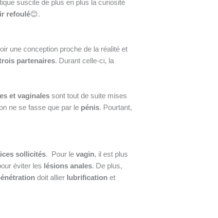
atique suscite de plus en plus la curiosité
ir refoulé
😊.
r une conception proche de la réalité et
trois partenaires
. Durant celle-ci, la
es et vaginales
sont tout de suite mises
ion ne se fasse que par le
pénis
. Pourtant,
fices sollicités
. Pour le
vagin
, il est plus
our éviter les
lésions anales
. De plus,
énétration
doit allier
lubrification
et