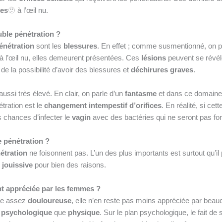
les
🫥 à l’œil nu.
uble pénétration ?
énétration
sont les
blessures
. En effet ; comme susmentionné, on par
ir à l’œil nu, elles demeurent présentées. Ces
lésions
peuvent se révé
e de la possibilité d’avoir des blessures et
déchirures graves
.
 aussi très élevé. En clair, on parle d’un
fantasme
et dans ce domaine,
tration est le
changement intempestif d’orifices
. En réalité, si ce
tes chances d’infecter le
vagin
avec des bactéries qui ne seront pas for
le pénétration ?
étration
ne foisonnent pas. L’un des plus importants est surtout qu’i
 jouissive
pour bien des raisons.
nt appréciée par les femmes ?
re assez
douloureuse
, elle n’en reste pas moins appréciée par be
n
psychologique
que
physique
. Sur le plan psychologique, le fait d