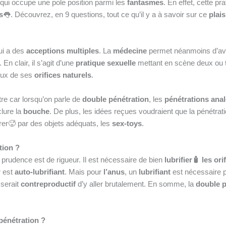
e qui occupe une pole position parmi les
fantasmes
. En effet, cette pr
s
👅. Découvrez, en 9 questions, tout ce qu’il y a à savoir sur ce
plais
ui a des
acceptions multiples
. La
médecine
permet néanmoins d’avoi
. En clair, il s’agit d’une
pratique sexuelle
mettant en scène deux ou
eux de ses
orifices naturels
.
utre car lorsqu’on parle de
double pénétration
, les
pénétrations anal
clure la
bouche
. De plus, les idées reçues voudraient que la pénétrat
étrer🥵 par des objets adéquats, les
sex-toys
.
tion ?
a prudence est de rigueur. Il est nécessaire de bien
lubrifier🧴 les ori
r est
auto-lubrifiant
. Mais pour
l’anus
, un
lubrifiant
est nécessaire p
 serait
contreproductif
d’y aller brutalement. En somme, la
double p
 pénétration ?