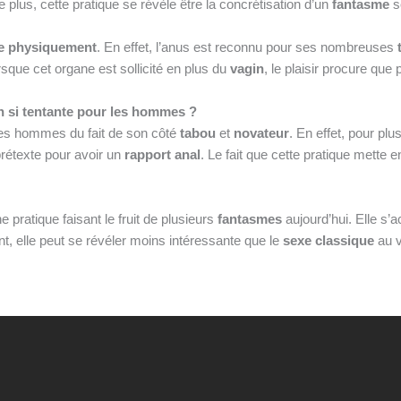
plus, cette pratique se révèle être la concrétisation d’un
fantasme
s
ve physiquement
. En effet, l’anus est reconnu pour ses nombreuses
lorsque cet organe est sollicité en plus du
vagin
, le plaisir procure que
on si tentante pour les hommes ?
les hommes du fait de son côté
tabou
et
novateur
. En effet, pour pl
prétexte pour avoir un
rapport anal
. Le fait que cette pratique mette 
e pratique faisant le fruit de plusieurs
fantasmes
aujourd’hui. Elle s
 elle peut se révéler moins intéressante que le
sexe classique
au 