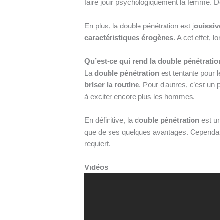
faire jouir psychologiquement la femme. De 
En plus, la double pénétration est
jouissi
caractéristiques érogènes
. A cet effet, 
Qu’est-ce qui rend la double pénétrati
La
double pénétration
est tentante pour 
briser la routine
. Pour d’autres, c’est un 
à exciter encore plus les hommes.
En
définitive, la
double pénétration
est un
que de ses quelques avantages. Cependant,
requiert.
Vidéos