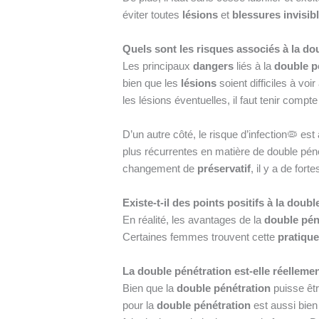
éviter toutes
lésions
et
blessures invisib
Quels sont les risques associés à la do
Les principaux
dangers
liés à la
double p
bien que les
lésions
soient difficiles à vo
les lésions éventuelles, il faut tenir compt
D’un autre côté, le risque d’infection🦠 est
plus récurrentes en matière de double péné
changement de
préservatif
, il y a de for
Existe-t-il des points positifs à la doub
En réalité, les avantages de la
double pén
Certaines femmes trouvent cette
pratique
La double pénétration est-elle réelleme
Bien que la
double pénétration
puisse êt
pour la
double pénétration
est aussi bie