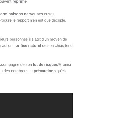
ouvent
réprimé
.
terminaisons nerveuses
et ses
 procure le rapport n’en est que décuplé.
usieurs personnes il s’agit d’un moyen de
en action
l’orifice naturel
de son choix tend
’accompagne de son
lot de risques
🚨 ainsi
vu des nombreuses
précautions
qu’elle