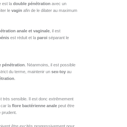
e est la
double pénétration
avec un
iter le
vagin
afin de le dilater au maximum
étration anale et vaginale
, il est
pénis
est réduit et la
paroi
séparant le
 pénétration
. Néanmoins, il est possible
strict du terme, maintenir un
sex-toy
au
tration
.
t très sensible. Il est donc extrêmement
 car la
flore bactérienne anale
peut être
e prudent.
doivent être excités progressivement pour