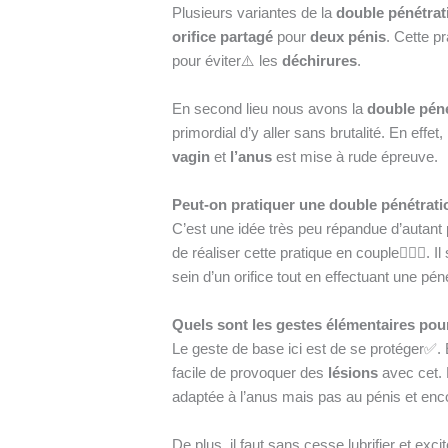
Plusieurs variantes de la
double pénétrat
orifice partagé
pour
deux pénis
. Cette p
pour éviter⚠️ les
déchirures
.
En second lieu nous avons la
double péné
primordial d’y aller sans brutalité. En effe
vagin
et
l’anus
est mise à rude épreuve.
Peut-on pratiquer une double pénétrati
C’est une idée très peu répandue d’autant 
de réaliser cette pratique en couple👩‍❤️‍👨. I
sein d’un orifice tout en effectuant une pé
Quels sont les gestes élémentaires pou
Le geste de base ici est de se protéger✅. 
facile de provoquer des
lésions
avec cet. D
adaptée à l’anus mais pas au pénis et enc
De plus, il faut sans cesse lubrifier et exci